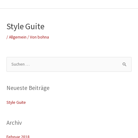
Zum
Inhalt
springen
Style Guite
/
Allgemein
/ Von
bohna
S
u
c
Neueste Beiträge
h
e
Style Guite
n
n
Archiv
a
c
Februar 2018